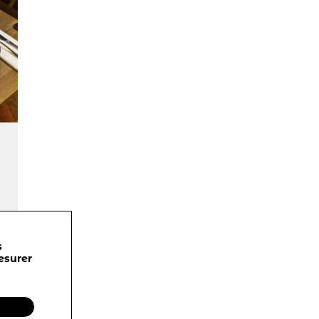
s
esurer