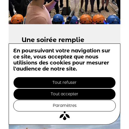
Une soirée remplie
d'adrénaline au Domaine
En poursuivant votre navigation sur
des Barrots avec Bump
ce site, vous acceptez que nous
utilisions des cookies pour mesurer
28-09-2023
l'audience de notre site.
Tout refuser
Tout accepter
Paramètres