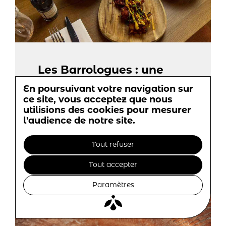
Les Barrologues : une
cuisine savoureuse et
En poursuivant votre navigation sur
responsable
ce site, vous acceptez que nous
utilisions des cookies pour mesurer
11-10-2023
l'audience de notre site.
Tout refuser
Tout accepter
Paramètres