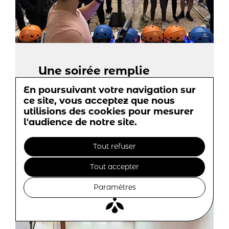
Une soirée remplie
d'adrénaline au Domaine
En poursuivant votre navigation sur
des Barrots avec Bump
ce site, vous acceptez que nous
utilisions des cookies pour mesurer
28-09-2023
l'audience de notre site.
Tout refuser
Tout accepter
Paramètres